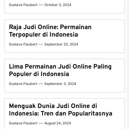
Gustave Flaubert
October 3, 2024
Raja Judi Online: Permainan
Terpopuler di Indonesia
Gustave Flaubert
September 23, 2024
Lima Permainan Judi Online Paling
Populer di Indonesia
Gustave Flaubert
September 3, 2024
Menguak Dunia Judi Online di
Indonesia: Tren dan Popularitasnya
Gustave Flaubert
August 24, 2024