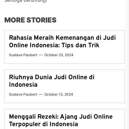
MORE STORIES
Rahasia Meraih Kemenangan di Judi
Online Indonesia: Tips dan Trik
Gustave Flaubert
October 23, 2024
Riuhnya Dunia Judi Online di
Indonesia
Gustave Flaubert
October 13, 2024
Menggali Rezeki: Ajang Judi Online
Terpopuler di Indonesia