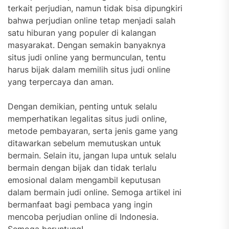
terkait perjudian, namun tidak bisa dipungkiri
bahwa perjudian online tetap menjadi salah
satu hiburan yang populer di kalangan
masyarakat. Dengan semakin banyaknya
situs judi online yang bermunculan, tentu
harus bijak dalam memilih situs judi online
yang terpercaya dan aman.
Dengan demikian, penting untuk selalu
memperhatikan legalitas situs judi online,
metode pembayaran, serta jenis game yang
ditawarkan sebelum memutuskan untuk
bermain. Selain itu, jangan lupa untuk selalu
bermain dengan bijak dan tidak terlalu
emosional dalam mengambil keputusan
dalam bermain judi online. Semoga artikel ini
bermanfaat bagi pembaca yang ingin
mencoba perjudian online di Indonesia.
Semoga beruntung!