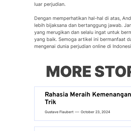
luar perjudian.
Dengan memperhatikan hal-hal di atas, And
lebih bijaksana dan bertanggung jawab. Ja
yang merugikan dan selalu ingat untuk ber
yang baik. Semoga artikel ini bermanfaat
mengenai dunia perjudian online di Indone
MORE STO
Rahasia Meraih Kemenangan d
Trik
Gustave Flaubert
October 23, 2024