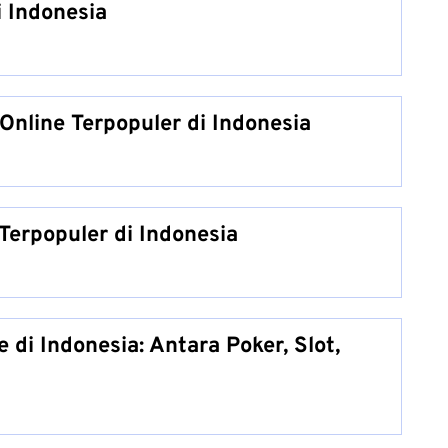
i Indonesia
Online Terpopuler di Indonesia
Terpopuler di Indonesia
 di Indonesia: Antara Poker, Slot,