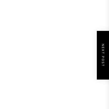
NEXT POST