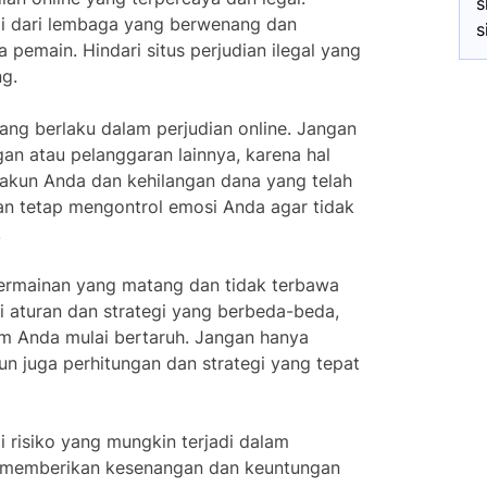
s
esmi dari lembaga yang berwenang dan
s
a pemain. Hindari situs perjudian ilegal yang
g.
yang berlaku dalam perjudian online. Jangan
n atau pelanggaran lainnya, karena hal
akun Anda dan kehilangan dana yang telah
an tetap mengontrol emosi Anda agar tidak
.
i permainan yang matang dan tidak terbawa
ki aturan dan strategi yang berbeda-beda,
lum Anda mulai bertaruh. Jangan hanya
 juga perhitungan dan strategi yang tepat
risiko yang mungkin terjadi dalam
at memberikan kesenangan dan keuntungan