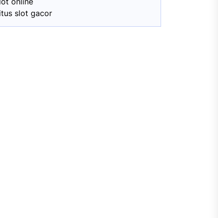
lot online
itus slot gacor