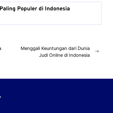
Paling Populer di Indonesia
a
Menggali Keuntungan dari Dunia
Next
Judi Online di Indonesia
post:
a