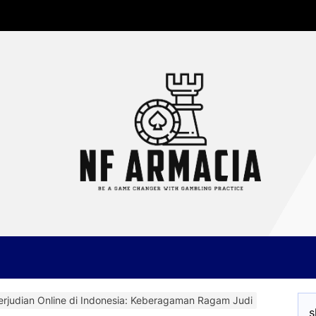
Nf
Arm
erjudian Online di Indonesia: Keberagaman Ragam Judi
s