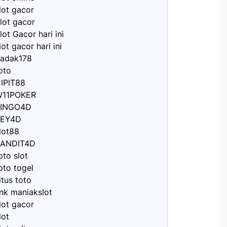
lot gacor
lot gacor
lot Gacor hari ini
lot gacor hari ini
adak178
oto
IPIT88
W11POKER
BINGO4D
KEY4D
lot88
BANDIT4D
oto slot
oto togel
itus toto
ink maniakslot
lot gacor
lot