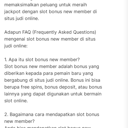
memaksimalkan peluang untuk meraih
jackpot dengan slot bonus new member di
situs judi online.
Adapun FAQ (Frequently Asked Questions)
mengenai slot bonus new member di situs
judi online:
1. Apa itu slot bonus new member?
Slot bonus new member adalah bonus yang
diberikan kepada para pemain baru yang
bergabung di situs judi online. Bonus ini bisa
berupa free spins, bonus deposit, atau bonus
lainnya yang dapat digunakan untuk bermain
slot online.
2. Bagaimana cara mendapatkan slot bonus
new member?
Anda bisa mendapatkan slot bonus new