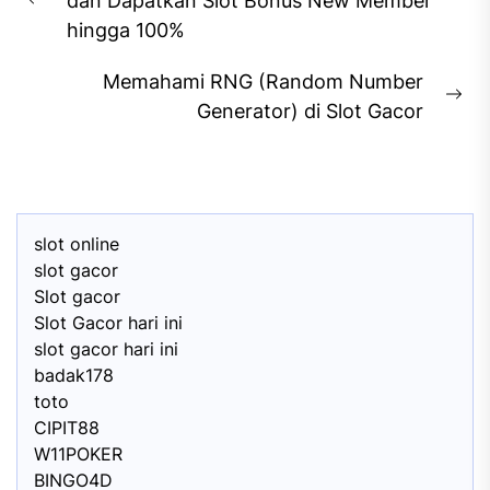
dan Dapatkan Slot Bonus New Member
Previous
hingga 100%
post:
Memahami RNG (Random Number
Ne
Generator) di Slot Gacor
pos
slot online
slot gacor
Slot gacor
Slot Gacor hari ini
slot gacor hari ini
badak178
toto
CIPIT88
W11POKER
BINGO4D