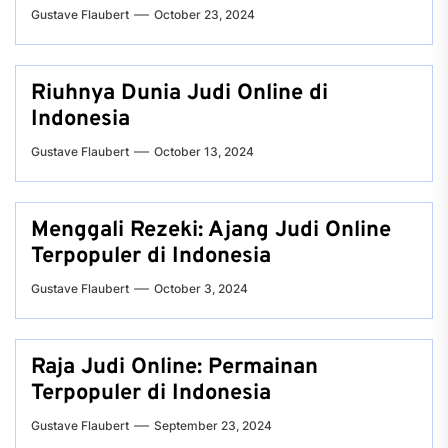
Gustave Flaubert
October 23, 2024
Riuhnya Dunia Judi Online di
Indonesia
Gustave Flaubert
October 13, 2024
Menggali Rezeki: Ajang Judi Online
Terpopuler di Indonesia
Gustave Flaubert
October 3, 2024
Raja Judi Online: Permainan
Terpopuler di Indonesia
Gustave Flaubert
September 23, 2024