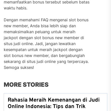
memanfaatkan bonus tersebut sebelum batas
waktu habis.
Dengan memahami FAQ mengenai slot bonus
new member, Anda bisa lebih siap dan
memaksimalkan peluang untuk meraih
jackpot dengan slot bonus new member di
situs judi online. Jadi, jangan lewatkan
kesempatan untuk meraih jackpot dengan
slot bonus new member, dan bergabunglah
sekarang di situs judi online yang terpercaya.
Semoga sukses!
MORE STORIES
Rahasia Meraih Kemenangan di Judi
Online Indonesia: Tips dan Trik