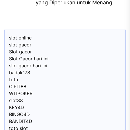
yang Diperlukan untuk Menang
pos
slot online
slot gacor
Slot gacor
Slot Gacor hari ini
slot gacor hari ini
badak178
toto
CIPIT88
W11POKER
slot88
KEY4D
BINGO4D
BANDIT4D
toto slot