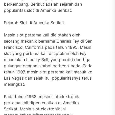
berkembang. Berikut adalah sejarah dan
popularitas slot di Amerika Serikat.
Sejarah Slot di Amerika Serikat
Mesin slot pertama kali diciptakan oleh
seorang mekanik bernama Charles Fey di San
Francisco, California pada tahun 1895. Mesin
slot yang pertama kali diciptakan oleh Fey
dinamakan Liberty Bell, yang terdiri dari tiga
gulungan dengan simbol berbeda-beda. Pada
tahun 1907, mesin slot pertama kali masuk ke
Las Vegas dan sejak itu, popularitasnya terus
meningkat.
Pada tahun 1963, mesin slot elektronik
pertama kali diperkenalkan di Amerika
Serikat. Mesin slot elektronik ini
menggunakan mikroprosesor untuk