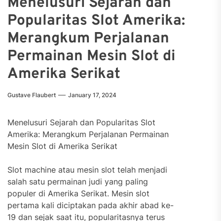
Menelusuri Sejarah dan
Popularitas Slot Amerika:
Merangkum Perjalanan
Permainan Mesin Slot di
Amerika Serikat
Gustave Flaubert
January 17, 2024
Menelusuri Sejarah dan Popularitas Slot
Amerika: Merangkum Perjalanan Permainan
Mesin Slot di Amerika Serikat
Slot machine atau mesin slot telah menjadi
salah satu permainan judi yang paling
populer di Amerika Serikat. Mesin slot
pertama kali diciptakan pada akhir abad ke-
19 dan sejak saat itu, popularitasnya terus